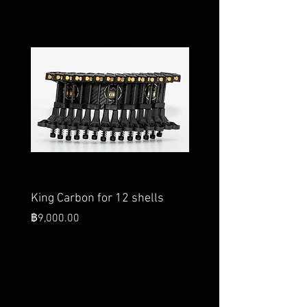
King Carbon for 12 shells
King Carbon for 28 she
King's Speed Belt
ราคา
฿9,000.00
ราคา
฿26,000.00