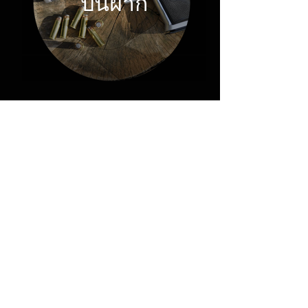
ปืนฝาก
ปืนชัยรัตนา
119 หมู่ 13 ต.บางบัวทอง
อ.บางบัวทอง จ.นนทบุรี 11110​
080-294-8686
chairattanaguns@gmail.com
Tel . 080-294-8686 ปืนชัยรัตนา