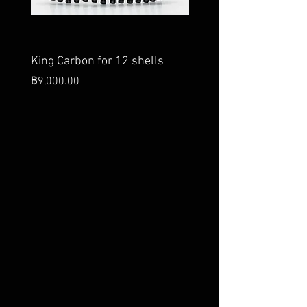
King Carbon for 12 shells
King Carbon for 28 she
King's Speed Belt
ราคา
฿9,000.00
ราคา
฿26,000.00