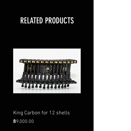
RELATED PRODUCTS
King Carbon for 12 shells
King Carbon for 28 she
King's Speed Belt
ราคา
฿9,000.00
ราคา
฿26,000.00