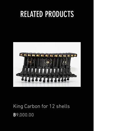
RELATED PRODUCTS
King Carbon for 12 shells
King Carbon for 28 she
King's Speed Belt
ราคา
฿9,000.00
ราคา
฿26,000.00